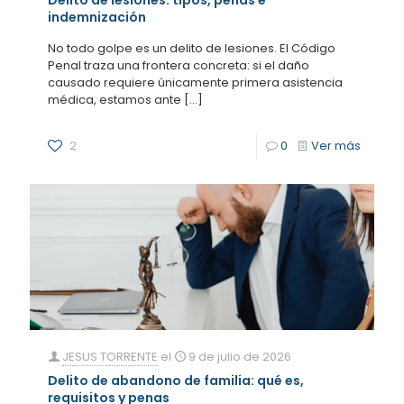
indemnización
No todo golpe es un delito de lesiones. El Código
Penal traza una frontera concreta: si el daño
causado requiere únicamente primera asistencia
médica, estamos ante
[…]
2
0
Ver más
JESUS TORRENTE
el
9 de julio de 2026
Delito de abandono de familia: qué es,
requisitos y penas