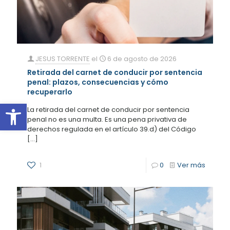
JESUS TORRENTE
el
6 de agosto de 2026
Retirada del carnet de conducir por sentencia
penal: plazos, consecuencias y cómo
recuperarlo
Abrir barra de herramientas
La retirada del carnet de conducir por sentencia
penal no es una multa. Es una pena privativa de
derechos regulada en el artículo 39.d) del Código
[…]
1
0
Ver más
4
4
4
4