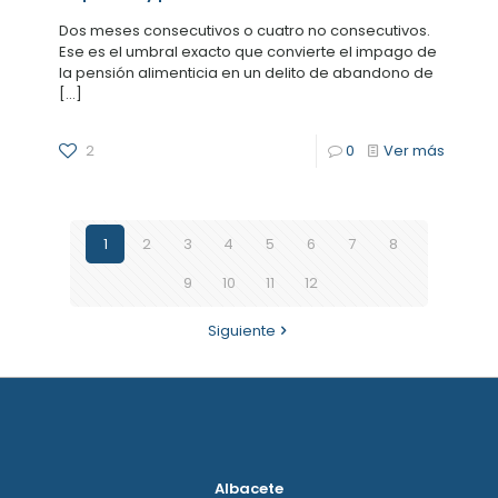
Dos meses consecutivos o cuatro no consecutivos.
Ese es el umbral exacto que convierte el impago de
la pensión alimenticia en un delito de abandono de
[…]
2
0
Ver más
1
2
3
4
5
6
7
8
9
10
11
12
Siguiente
Albacete