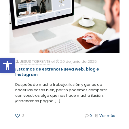
Abrir barra de herramientas
JESUS TORRENTE
el
20 de junio de 2025
¡Estamos de estreno! Nueva web, blog e
Instagram
Después de mucho trabajo, ilusión y ganas de
hacer las cosas bien, por fin podemos compartir
con vosotros algo que nos hace mucha ilusión:
¡estrenamos página
[…]
3
0
Ver más