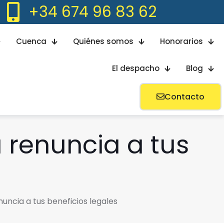
+34 674 96 83 62
Cuenca
Quiénes somos
Honorarios
El despacho
Blog
Contacto
a renuncia a tus
s
nuncia a tus beneficios legales