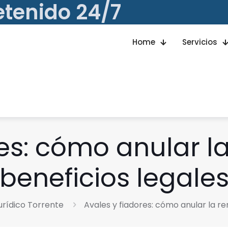
etenido 24/7
Home
Servicios
es: cómo anular l
beneficios legale
urídico Torrente
Avales y fiadores: cómo anular la re