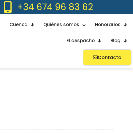
+34 674 96 83 62
Cuenca
Quiénes somos
Honorarios
El despacho
Blog
Contacto