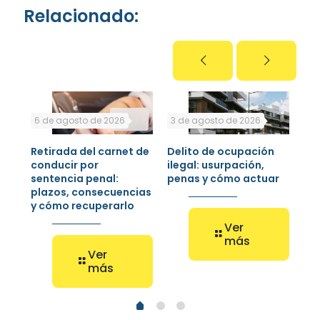
Relacionado:
6 de agosto de 2026
3 de agosto de 2026
30 
Retirada del carnet de
Delito de ocupación
Jue
s,
conducir por
ilegal: usurpación,
pen
sentencia penal:
penas y cómo actuar
co
plazos, consecuencias
rec
y cómo recuperarlo
Ver
más
Ver
más