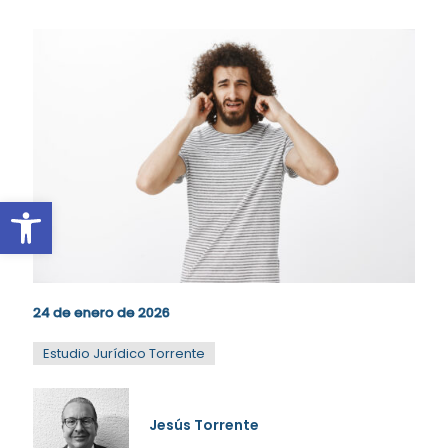
Abrir barra de herramientas
24 de enero de 2026
34
34
Estudio Jurídico Torrente
74
74
6
6
Jesús Torrente
2
2