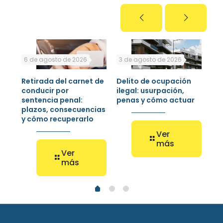
6 de agosto de 2026
3 de agosto de 2026
30 
Retirada del carnet de
Delito de ocupación
Jue
s,
conducir por
ilegal: usurpación,
pen
sentencia penal:
penas y cómo actuar
co
plazos, consecuencias
rec
y cómo recuperarlo
Ver
más
Ver
más